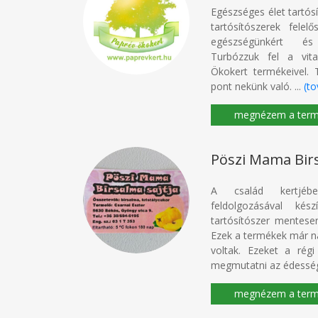
Egészséges élet tartósí
tartósítószerek fele
egészségünkért és
Turbózzuk fel a vit
Ökokert termékeivel.
pont nekünk való. ...
(t
Pöszi Mama Birs
A család kertjébe
feldolgozásával kés
tartósítószer mentese
Ezek a termékek már n
voltak. Ezeket a régi
megmutatni az édessége