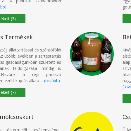
dta. A paprikát szabadföldön
egy
ább)
gour
(3)
os Termékek
Bék
táji állattartással és szántóföldi
Kivá
z utóbbi években a sertéstartás
els
kis gazdaságunkban született és
alap
sának feldolgozása mindig is
szív
 Hiszünk a régi paraszti
álta
ezért kapják állata ...
(tovább)
nagy
(tov
(7)
mölcsöskert
Cs
k őstermelői tevékenységet,
Üdv