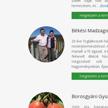
szelet saját föld a
termesztem, és ...
(tov
Békési Madzag
20 éve foglalkozunk ház
növénytermesztéssel. A
maradt a fő ágazat. A 
felnevelt állatok hú
megszokott volt.
hagyományokban. Éppen 
Borosgyáni Gyü
2009 óta folytatun