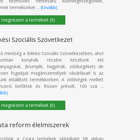
éb kézműves hentesáru különlegességünket,
met termékünket ...
(tovább)
(9)
ési Szociális Szövetkezet
ló minőség a Békési Szociális Szövetkezetben, ahol
ősorban konyhák részére készítünk elő
anyagokat, (krumplit, hagymát, zöldségeket) de
esen fogadjuk magánszemélyek vásárlásait is az
lunk előállított termékkörben. A zöldségek mellett
szerű befőttek és frissen préselt, 100 szá ...
ább)
(6)
uta reform élelmiszerek
özöljük a Csuta termékek világában! Mi abban