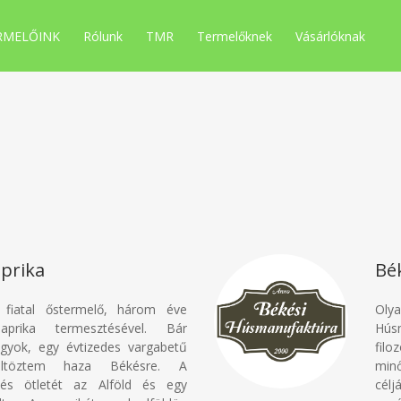
RMELŐINK
Rólunk
TMR
Termelőknek
Vásárlóknak
prika
Bé
, fiatal őstermelő, három éve
Ol
paprika termesztésével. Bár
Hús
agyok, egy évtizedes vargabetű
fil
öltöztem haza Békésre. A
minő
ztés ötletét az Alföld és egy
célj