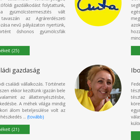
óföldi gazdálkodást folytattunk,
segí
 gyümölcstermesztés vált
egé
 tavaszán az Agrárerdészeti
meg
ozása nevű pályázaton nyertünk,
azo
rtént őshonos gyümölcsfák
hozz
mind
(25)
ládi gazdaság
Ibo
i családi vállalkozás. Története
Fed
hiszen ekkor kezdtünk igazán bele
tész
lamint az állattenyésztésbe,
tész
zkedésbe. A méhek világa mindig
köre
kori álom beteljesülése volt az
egya
hészkedés ...
(tovább)
vál
külö
(21)