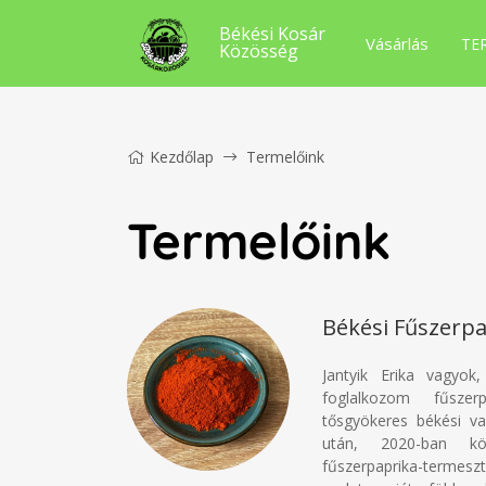
Békési Kosár
Vásárlás
TE
Közösség
Kezdőlap
Termelőink
Termelőink
Békési Fűszerpa
Jantyik Erika vagyok
foglalkozom fűszer
tősgyökeres békési v
után, 2020-ban k
fűszerpaprika-termes