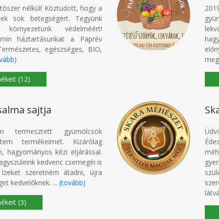
tószer nélkül! Köztudott, hogy a
2019
lősek sok betegségért. Tegyünk
gyü
 környezetünk védelméért!
lekv
amin háztartásunkat a Paprév
hag
 Természetes, egészséges, BIO,
elő
ovább)
megm
(12)
alma sajtja
Sk
n termesztett gyümölcsök
Üdv
zítem termékeimet. Kizárólag
Éde
n, hagyományos kézi eljárással.
méh
agyszüleink kedvenc csemegéi is
gye
 ízeket szeretném átadni, újra
szü
t kedvelőknek. ...
(tovább)
sze
látv
(3)