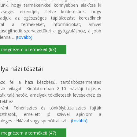
tünk, hogy termékeinkkel könnyebben alakítsa ki
szséges étrendjét, illetve küldetésünk, hogy
adjuk az egészséges táplálkozást keresőknek
kat a termékeket, információkat, amivel
ásegíthetik szervezetüket a gyógyuláshoz, a jobb
enna ...
(tovább)
(63)
lya házi tésztái
ezd fel a házi készítésű, tartósítószermentes
ták világát! Kínálatomban 8-10 háztáji tojásos
ták találhatók, amelyek tökéletesek levesekhez és
tekhez
ránt. Fehérlisztes és tönkölybúzalisztes fajták
aszthatók, emellett jó szívvel ajánlom a
nleges céklával vagy spenóttal szí ...
(tovább)
(47)