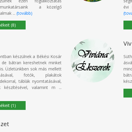
ülnek ezen foglalkoztatás
segí
v munkatársaink a közelgő
évi 
almak ...
(tovább)
(tov
(8)
Vi
ntban készülnek a Békési Kosár
Süt
, de bátran kereshetnek minket
ásvá
 is. Üzletünkben sok más mellett
min
tásával, fotók, plakátok
bátr
dekorral, táblák nyomtatásával,
kész
k készítésével, valamint m ...
(1)
szet