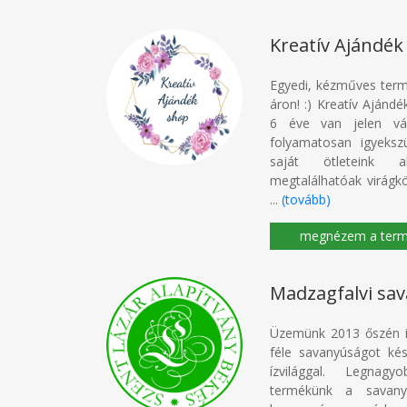
Kreatív Ajándék
Egyedi, kézműves term
áron! :) Kreatív Ajánd
6 éve van jelen vá
folyamatosan igyeksz
saját ötleteink a
megtalálhatóak virágk
...
(tovább)
Madzagfalvi sa
Üzemünk 2013 őszén i
féle savanyúságot kész
ízvilággal. Legnagy
termékünk a savany