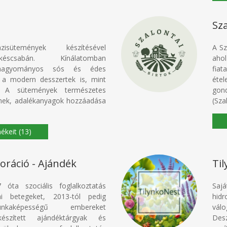
Sza
zisütemények készítésével
A Sz
éscsabán. Kínálatomban
ahol
 hagyományos sós és édes
fiat
 a modern desszertek is, mint
étel
 A sütemények természetes
gond
lnek, adalékanyagok hozzáadása
(Sza
(13)
oráció - Ajándék
Ti
7 óta szociális foglalkoztatás
Sajá
iai betegeket, 2013-tól pedig
hid
nkaképességű embereket
válo
készített ajándéktárgyak és
Des