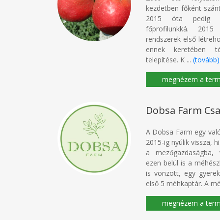
kezdetben főként szánt
2015 óta pedig a
főprofilunkká. 2015
rendszerek első létreh
ennek keretében tö
telepítése. K ...
(tovább)
Dobsa Farm Csa
A Dobsa Farm egy valód
2015-ig nyúlik vissza, 
a mezőgazdaságba, va
ezen belül is a méhés
is vonzott, egy gyerek
első 5 méhkaptár. A mé