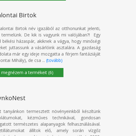
lontai Birtok
alontai Birtok név igazából az otthonunkat jelenti,
 termelünk. De kik is vagyunk mi valójában?! Egy
al békési házaspár, akiknek a vágya, hogy minőségi
eket juttassunk a vásárlóink asztalára. A gazdaság
olata már egy ideje mozgatta a férjem fantáziáját
lontai Mihály), de csa ...
(tovább)
(6)
lynkoNest
t tanyánkon termesztett növényeinkből készítünk
rolátumokat, kézműves technikával, gondosan
gatott természetes alapanyagok felhasználásával.
ztillátumokat állítok elő, amely során vízgőz