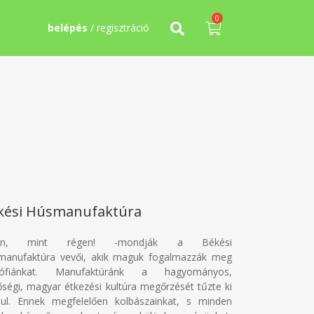
0
belépés
/ regisztráció
kési Húsmanufaktúra
yan, mint régen! -mondják a Békési
manufaktúra vevői, akik maguk fogalmazzák meg
ozófiánkat. Manufaktúránk a hagyományos,
ségi, magyar étkezési kultúra megőrzését tűzte ki
ául. Ennek megfelelően kolbászainkat, s minden