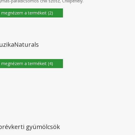
más-paradicsomos chili szósz, Chilipehely.
(2)
uzikaNaturals
(4)
prévkerti gyümölcsök