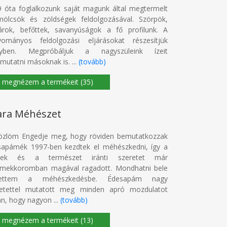
 óta foglalkozunk saját magunk által megtermelt
mölcsök és zöldségek feldolgozásával. Szörpök,
árok, befőttek, savanyúságok a fő profilunk. A
yományos feldolgozási eljárásokat részesítjük
nyben. Megpróbáljuk a nagyszüleink ízeit
utatni másoknak is. ...
(tovább)
(35)
ara Méhészet
özlöm Engedje meg, hogy röviden bemutatkozzak
sapámék 1997-ben kezdtek el méhészkedni, így a
ek és a természet iránti szeretet már
rmekkoromban magával ragadott. Mondhatni bele
lettem a méhészkedésbe. Édesapám nagy
retettel mutatott meg minden apró mozdulatot
án, hogy nagyon ...
(tovább)
(13)