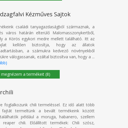
dzagfalvi Kézműves Sajtok
mékeink családi tanyagazdaságból származnak, a
és város határán elterülő Malomasszonykertből,
y a Körös egykori medre mellett található. Itt az
ajlat kellően biztosítja, hogy az állatok
badtartásban, a számukra kedvező növényekből
ükre válogassanak, ezáltal biztosítva van, hogy a ...
ább)
(8)
chili
e foglalkozunk chili termeléssel. Ez idő alatt több
i fajtát termeltünk a bevált termékeink között
találhatók például a moruga, habanero, szellem
i, reaper chili. Előállított termékek: Chili szósz,