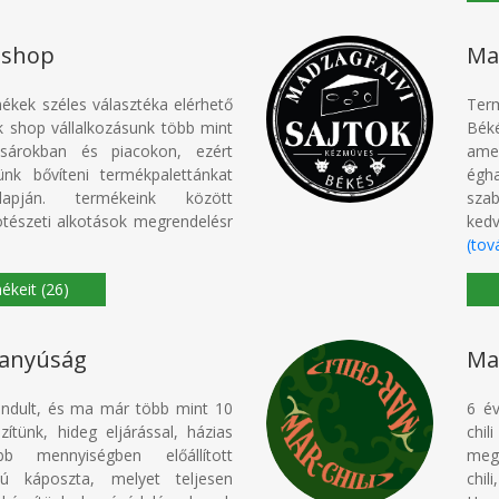
 shop
Ma
ékek széles választéka elérhető
Ter
ék shop vállalkozásunk több mint
Bék
sárokban és piacokon, ezért
amel
ünk bővíteni termékpalettánkat
égh
lapján. termékeink között
sza
ötészeti alkotások megrendelésr
kedv
(tov
(26)
vanyúság
Mar
ndult, és ma már több mint 10
6 év
ítünk, hideg eljárással, házias
chil
obb mennyiségben előállított
meg
ú káposzta, melyet teljesen
chil