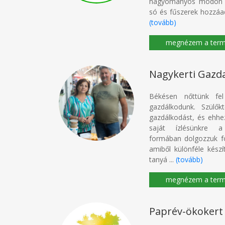
hagyományos módon ké
só és fűszerek hozzáadá
(tovább)
Nagykerti Gazd
Békésen nőttünk fe
gazdálkodunk. Szülők
gazdálkodást, és ehh
saját ízlésünkre 
formában dolgozzuk föl
amiből különféle kész
tanyá ...
(tovább)
Paprév-ökokert