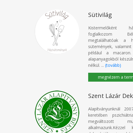
Sütivilág
Kistermelőként há
foglalkozom Bék
megtalálhatóak a
sütemények, valamint
például a macaron.
alapanyagokból készü
nélkül. ...
(tovább)
Szent Lázár Dek
Alapítványunknál 200
keretében pszichiátr
megváltozott mu
alkalmazunk.Kézzel 