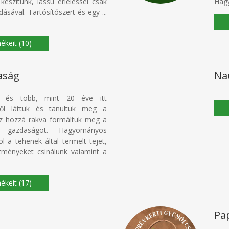
szítünk, lassú érleléssel csak
Hagy
sával. Tartósítószert és egy ...
(10)
aság
Na
l és több, mint 20 éve itt
től láttuk és tanultuk meg a
ez hozzá rakva formáltuk meg a
a gazdaságot. Hagyományos
 a tehenek által termelt tejet,
ítményeket csinálunk valamint a
(17)
Pa