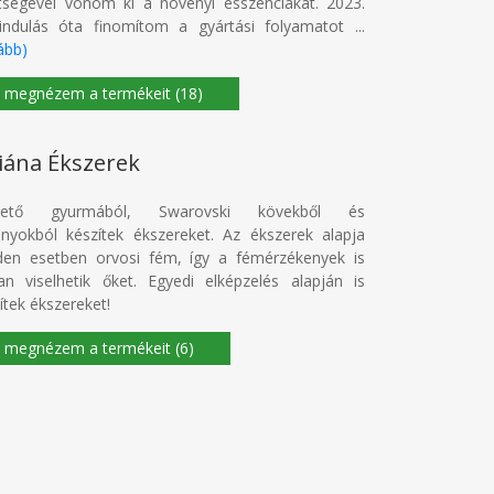
tségével vonom ki a növényi esszenciákat. 2023.
indulás óta finomítom a gyártási folyamatot ...
ább)
(18)
viána Ékszerek
hető gyurmából, Swarovski kövekből és
nyokból készítek ékszereket. Az ékszerek alapja
den esetben orvosi fém, így a fémérzékenyek is
an viselhetik őket. Egyedi elképzelés alapján is
ítek ékszereket!
(6)