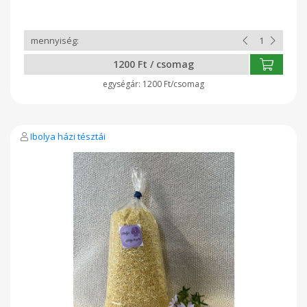
1200 Ft / csomag
1200 Ft/csomag
Ibolya házi tésztái