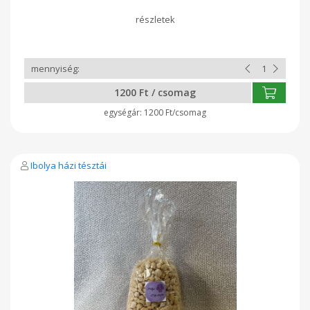
1200 Ft / csomag
1200 Ft/csomag
Ibolya házi tésztái