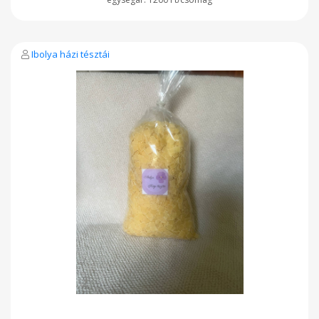
Ibolya házi tésztái