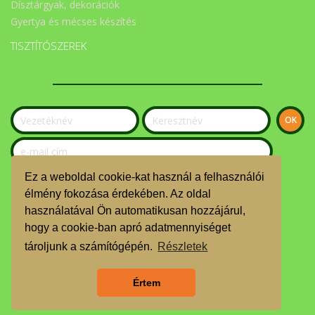
Dísztárgyak, dekorációk
Gyertya és mécses készítés
TISZTÍTÓSZEREK
Ez a weboldal cookie-kat használ a felhasználói
Szeretnék feliratkozni a hírlevélre.
élmény fokozása érdekében. Az oldal
használatával Ön automatikusan hozzájárul,
© Békési Kosár Közösség 2024
hogy a cookie-ban apró adatmennyiséget
ÁSZF
tároljunk a számítógépén.
Részletek
GDPR
Értem