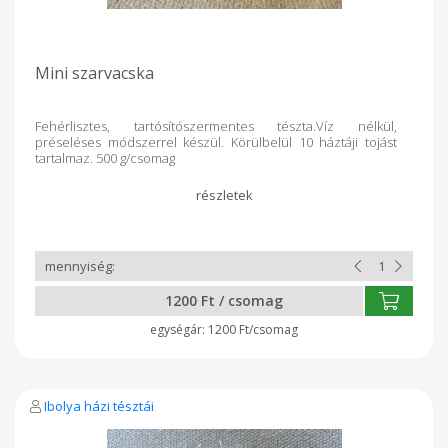
Mini szarvacska
Fehérlisztes, tartósítószermentes tészta.Víz nélkül,
préseléses módszerrel készül. Körülbelül 10 háztáji tojást
tartalmaz. 500 g/csomag
1200 Ft / csomag
1200 Ft/csomag
Ibolya házi tésztái