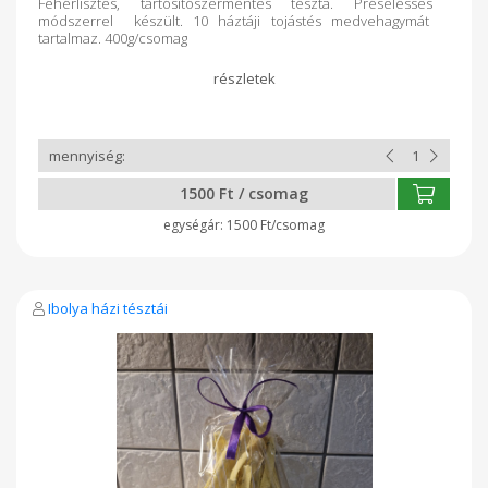
Fehérlisztes, tartósítószermentes tészta. Préselésses
módszerrel készült. 10 háztáji tojástés medvehagymát
tartalmaz. 400g/csomag
1500 Ft / csomag
1500 Ft/csomag
Ibolya házi tésztái