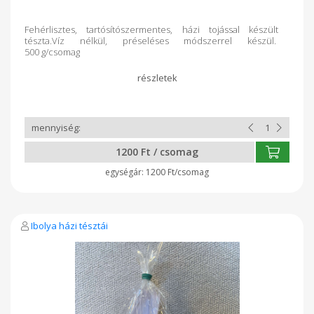
Fehérlisztes, tartósítószermentes, házi tojással készült
tészta.Víz nélkül, préseléses módszerrel készül.
500 g/csomag
1200 Ft / csomag
1200 Ft/csomag
Ibolya házi tésztái