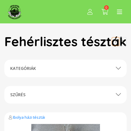
0
Fehérlisztes tészták
1
2
KATEGÓRIÁK
SZŰRÉS
Ibolya házi tésztái