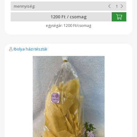
1200 Ft / csomag
1200 Ft/csomag
Ibolya házi tésztái