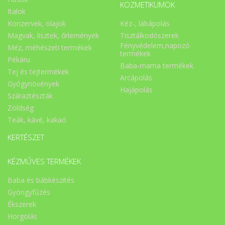
KOZMETIKUMOK
Italok
Konzervek, olajok
Kéz-, lábápolás
Magvak, lisztek, őrlemények
Tisztálkodószerek
Fényvédelem,napozó
Méz, méhészeti termékek
termékek
Pékáru
Baba-mama termékek
Tej és tejtermékek
Arcápolás
Gyógynövények
Hajápolás
Száraztészták
Zöldség
Teák, kávé, kakaó
KERTÉSZET
KÉZMŰVES TERMÉKEK
Baba és bábkészítés
Gyöngyfűzés
Ékszerek
Horgolás