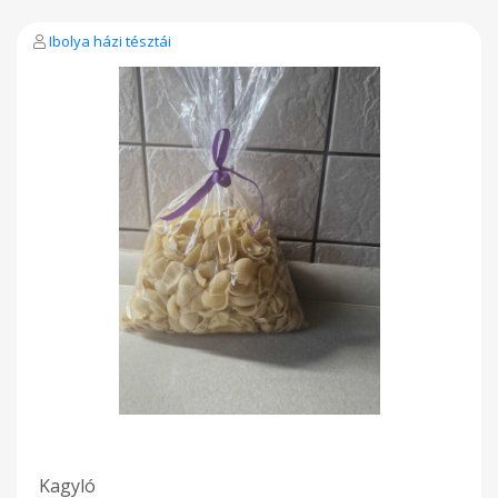
Ibolya házi tésztái
Kagyló