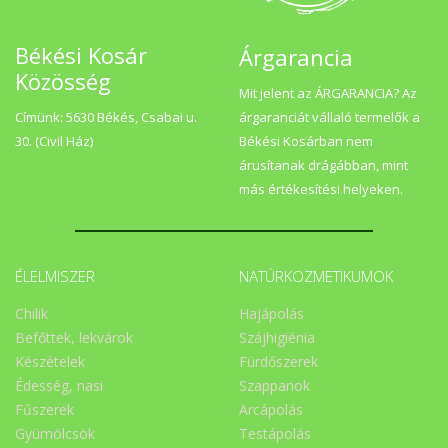
Békési Kosár
Árgarancia
Közösség
Mit jelent az ÁRGARANCIA? Az
Címünk: 5630 Békés, Csabai u.
árgaranciát vállaló termelők a
30. (Civil Ház)
Békési Kosárban nem
árusítanak drágábban, mint
más értékesítési helyeken.
ÉLELMISZER
NATÚRKOZMETIKUMOK
Chilik
Hajápolás
Befőttek, lekvárok
Szájhigiénia
Készételek
Fürdőszerek
Édesség, nasi
Szappanok
Fűszerek
Arcápolás
Gyümölcsök
Testápolás