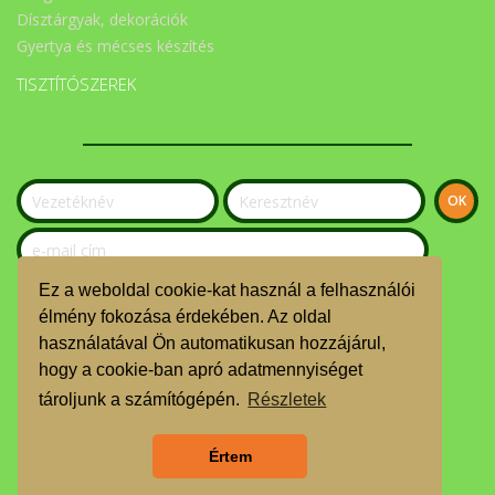
Dísztárgyak, dekorációk
Gyertya és mécses készítés
TISZTÍTÓSZEREK
Ez a weboldal cookie-kat használ a felhasználói
Szeretnék feliratkozni a hírlevélre.
élmény fokozása érdekében. Az oldal
használatával Ön automatikusan hozzájárul,
© Békési Kosár Közösség 2024
hogy a cookie-ban apró adatmennyiséget
ÁSZF
tároljunk a számítógépén.
Részletek
GDPR
Értem