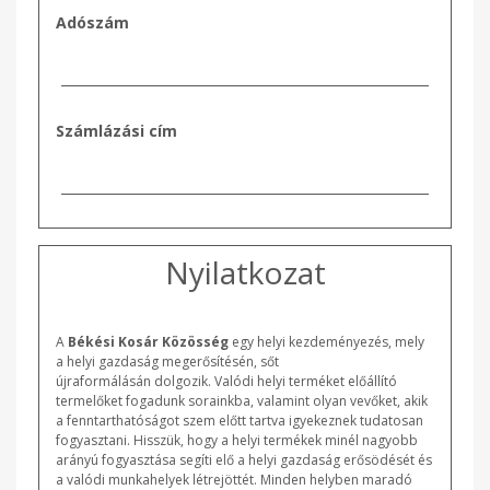
Adószám
Számlázási cím
Nyilatkozat
A
Békési Kosár Közösség
egy helyi kezdeményezés, mely
a helyi gazdaság megerősítésén, sőt
újraformálásán dolgozik. Valódi helyi terméket előállító
termelőket fogadunk sorainkba, valamint olyan vevőket, akik
a fenntarthatóságot szem előtt tartva igyekeznek tudatosan
fogyasztani. Hisszük, hogy a helyi termékek minél nagyobb
arányú fogyasztása segíti elő a helyi gazdaság erősödését és
a valódi munkahelyek létrejöttét. Minden helyben maradó