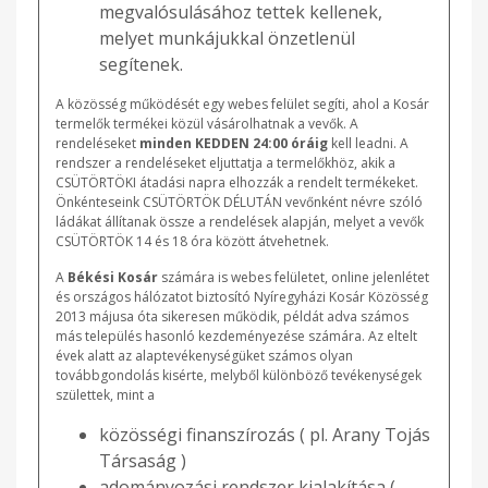
megvalósulásához tettek kellenek,
melyet munkájukkal önzetlenül
segítenek.
A közösség működését egy webes felület segíti, ahol a Kosár
termelők termékei közül vásárolhatnak a vevők. A
rendeléseket
minden KEDDEN 24:00 óráig
kell leadni. A
rendszer a rendeléseket eljuttatja a termelőkhöz, akik a
CSÜTÖRTÖKI átadási napra elhozzák a rendelt termékeket.
Önkénteseink CSÜTÖRTÖK DÉLUTÁN vevőnként névre szóló
ládákat állítanak össze a rendelések alapján, melyet a vevők
CSÜTÖRTÖK 14 és 18 óra között átvehetnek.
A
Békési Kosár
számára is webes felületet, online jelenlétet
és országos hálózatot biztosító Nyíregyházi Kosár Közösség
2013 májusa óta sikeresen működik, példát adva számos
más település hasonló kezdeményezése számára. Az eltelt
évek alatt az alaptevékenységüket számos olyan
továbbgondolás kisérte, melyből különböző tevékenységek
születtek, mint a
közösségi finanszírozás ( pl. Arany Tojás
Társaság )
adományozási rendszer kialakítása (