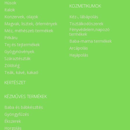
Húsok
KOZMETIKUMOK
Italok
Konzervek, olajok
Kéz-, lábápolás
Magvak, lisztek, őrlemények
Tisztálkodószerek
Fényvédelem,napozó
Méz, méhészeti termékek
termékek
Pékáru
Baba-mama termékek
Tej és tejtermékek
Arcápolás
Gyógynövények
Hajápolás
Száraztészták
Zöldség
Teák, kávé, kakaó
KERTÉSZET
KÉZMŰVES TERMÉKEK
Baba és bábkészítés
Gyöngyfűzés
Ékszerek
Horgolás