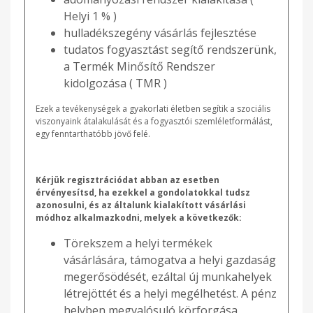
Helyi 1 % )
hulladékszegény vásárlás fejlesztése
tudatos fogyasztást segítő rendszerünk,
a Termék Minősítő Rendszer
kidolgozása ( TMR )
Ezek a tevékenységek a gyakorlati életben segítik a szociális
viszonyaink átalakulását és a fogyasztói szemléletformálást,
egy fenntarthatóbb jövő felé.
Kérjük regisztrációdat abban az esetben
érvényesítsd, ha ezekkel a gondolatokkal tudsz
azonosulni, és az általunk kialakított vásárlási
módhoz alkalmazkodni, melyek a következők:
Törekszem a helyi termékek
vásárlására, támogatva a helyi gazdaság
megerősödését, ezáltal új munkahelyek
létrejöttét és a helyi megélhetést. A pénz
helyben megvalósuló körforgása