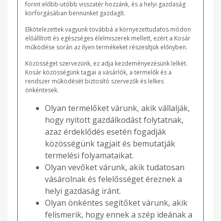
forint előbb-utóbb visszatér hozzánk, és a helyi gazdaság
körforgásában bennünket gazdagít.
Elkötelezettek vagyunk továbbá a környezettudatos módon
előállított és egészséges élelmiszerek mellett, ezért a Kosár
működése során az ilyen termékeket részesítjük előnyben.
Közösséget szervezünk, ez adja kezdeményezésünk lelkét.
Kosár közösségünk tagjai a vásárlók, a termelők és a
rendszer működését biztosító szervezők és lelkes
önkéntesek.
Olyan termelőket várunk, akik vállalják,
hogy nyitott gazdálkodást folytatnak,
azaz érdeklődés esetén fogadják
közösségünk tagjait és bemutatják
termelési folyamataikat.
Olyan vevőket várunk, akik tudatosan
vásárolnak és felelősséget éreznek a
helyi gazdaság iránt.
Olyan önkéntes segítőket várunk, akik
felismerik, hogy ennek a szép ideának a