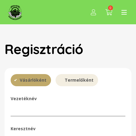
0
Regisztráció
Vásárlóként
Termelőként
Vezetéknév
Keresztnév