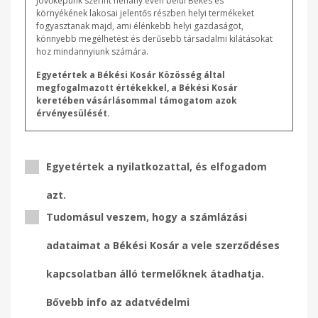
Jövőképünk szerint néhány éven belül Békés és
környékének lakosai jelentős részben helyi termékeket
fogyasztanak majd, ami élénkebb helyi gazdaságot,
könnyebb megélhetést és derűsebb társadalmi kilátásokat
hoz mindannyiunk számára.
Egyetértek a Békési Kosár Közösség által
megfogalmazott értékekkel, a Békési Kosár
keretében vásárlásommal támogatom azok
érvényesülését.
Egyetértek a nyilatkozattal, és elfogadom
azt.
Tudomásul veszem, hogy a számlázási
adataimat a Békési Kosár a vele szerződéses
kapcsolatban álló termelőknek átadhatja.
Bővebb info az adatvédelmi