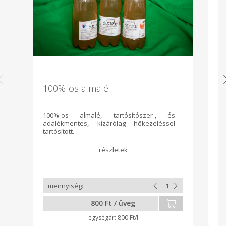
100%-os almalé
A
100%-os almalé, tartósítószer-, és
Ta
adalékmentes, kizárólag hőkezeléssel
tartósított.
800 Ft / üveg
800 Ft/l