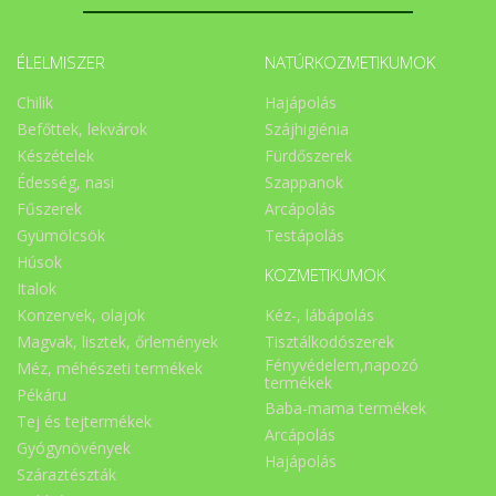
ÉLELMISZER
NATÚRKOZMETIKUMOK
Chilik
Hajápolás
Befőttek, lekvárok
Szájhigiénia
Készételek
Fürdőszerek
Édesség, nasi
Szappanok
Fűszerek
Arcápolás
Gyümölcsök
Testápolás
Húsok
KOZMETIKUMOK
Italok
Konzervek, olajok
Kéz-, lábápolás
Magvak, lisztek, őrlemények
Tisztálkodószerek
Fényvédelem,napozó
Méz, méhészeti termékek
termékek
Pékáru
Baba-mama termékek
Tej és tejtermékek
Arcápolás
Gyógynövények
Hajápolás
Száraztészták