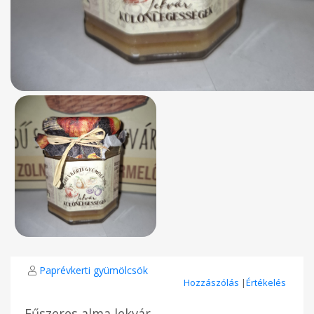
Paprévkerti gyümölcsök
Hozzászólás
|
Értékelés
Fűszeres alma lekvár