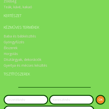
Zöldség
Teák, kávé, kakaó
KERTÉSZET
KÉZMŰVES TERMÉKEK
Baba és bábkészítés
Gyöngyfűzés
Ékszerek
Horgolás
Dísztárgyak, dekorációk
Gyertya és mécses készítés
TISZTÍTÓSZEREK