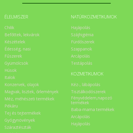
ÉLELMISZER
NATÚRKOZMETIKUMOK
Chilik
Hajápolás
Befőttek, lekvárok
Szájhigiénia
Készételek
Fürdőszerek
Édesség, nasi
Szappanok
Fűszerek
Arcápolás
Gyümölcsök
Testápolás
Húsok
KOZMETIKUMOK
Italok
Konzervek, olajok
Kéz-, lábápolás
Magvak, lisztek, őrlemények
Tisztálkodószerek
Fényvédelem,napozó
Méz, méhészeti termékek
termékek
Pékáru
Baba-mama termékek
Tej és tejtermékek
Arcápolás
Gyógynövények
Hajápolás
Száraztészták