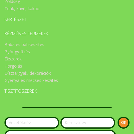
Zöldség
Teák, kávé, kakaó
KERTÉSZET
KÉZMŰVES TERMÉKEK
Baba és bábkészítés
Gyöngyfűzés
Ékszerek
Horgolás
Dísztárgyak, dekorációk
Gyertya és mécses készítés
TISZTÍTÓSZEREK