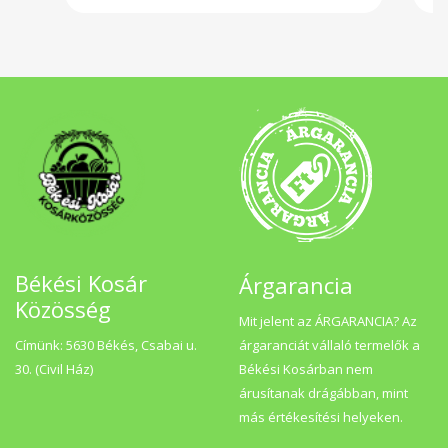
Csillapítja a köhögést és enyhíti a
torokfájást. Hozzájárul a szív- és
érrendszer egészségének megóvásához.
Elősegíti az izmok egészségének
fenntartását.
Békési Kosár
Árgarancia
Közösség
Mit jelent az ÁRGARANCIA? Az
Címünk: 5630 Békés, Csabai u.
árgaranciát vállaló termelők a
30. (Civil Ház)
Békési Kosárban nem
árusítanak drágábban, mint
más értékesítési helyeken.