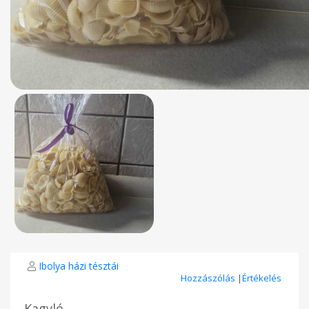
Ibolya házi tésztái
Hozzászólás
|
Értékelés
Kagyló