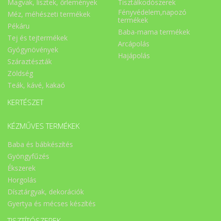
Magvak, lisztek, őrlemények
Tisztálkodószerek
Fényvédelem,napozó
Méz, méhészeti termékek
termékek
Pékáru
Baba-mama termékek
Tej és tejtermékek
Arcápolás
Gyógynövények
Hajápolás
Száraztészták
Zöldség
Teák, kávé, kakaó
KERTÉSZET
KÉZMŰVES TERMÉKEK
Baba és bábkészítés
Gyöngyfűzés
Ékszerek
Horgolás
Dísztárgyak, dekorációk
Gyertya és mécses készítés
TISZTÍTÓSZEREK