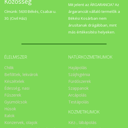
Közösség
Mit jelent az ÁRGARANCIA? Az
Címünk: 5630 Békés, Csabai u.
árgaranciát vállaló termelők a
30. (Civil Ház)
Békési Kosárban nem
árusítanak drágábban, mint
más értékesítési helyeken.
ÉLELMISZER
NATÚRKOZMETIKUMOK
Chilik
Hajápolás
Befőttek, lekvárok
Szájhigiénia
Készételek
Fürdőszerek
Édesség, nasi
Szappanok
Fűszerek
Arcápolás
Gyümölcsök
Testápolás
Húsok
KOZMETIKUMOK
Italok
Konzervek, olajok
Kéz-, lábápolás