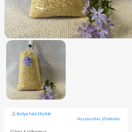
Ibolya házi tésztái
Hozzászólás
|
Értékelés
Gépi tarhonya