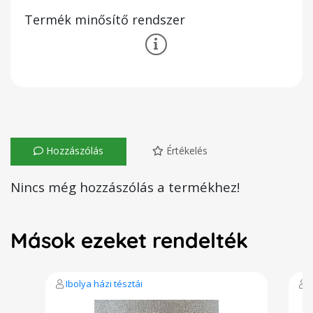
Termék minősítő rendszer
Hozzászólás
Értékelés
Nincs még hozzászólás a termékhez!
Mások ezeket rendelték
Ibolya házi tésztái
S