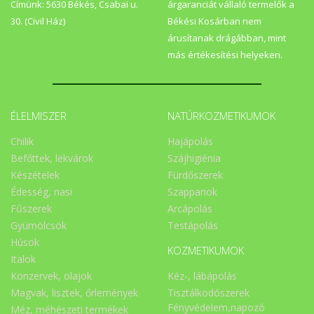
Címünk: 5630 Békés, Csabai u.
árgaranciát vállaló termelők a
30. (Civil Ház)
Békési Kosárban nem
árusítanak drágábban, mint
más értékesítési helyeken.
ÉLELMISZER
NATÚRKOZMETIKUMOK
Chilik
Hajápolás
Befőttek, lekvárok
Szájhigiénia
Készételek
Fürdőszerek
Édesség, nasi
Szappanok
Fűszerek
Arcápolás
Gyümölcsök
Testápolás
Húsok
KOZMETIKUMOK
Italok
Konzervek, olajok
Kéz-, lábápolás
Magvak, lisztek, őrlemények
Tisztálkodószerek
Fényvédelem,napozó
Méz, méhészeti termékek