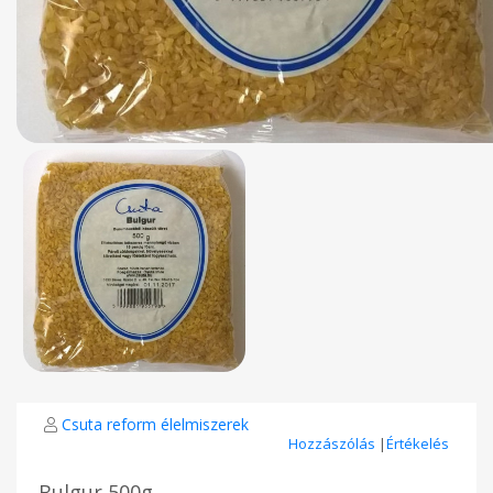
Csuta reform élelmiszerek
Hozzászólás
|
Értékelés
Bulgur 500g