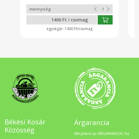
1400 Ft / csomag
1400 Ft/csomag
Békési Kosár
Árgarancia
Közösség
Mit jelent az ÁRGARANCIA? Az