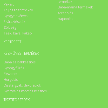
termékek
Pékáru
Baba-mama termékek
Tej és tejtermékek
Arcápolás
Gyógynövények
Hajápolás
Száraztészták
Zöldség
Teák, kávé, kakaó
KERTÉSZET
KÉZMŰVES TERMÉKEK
Baba és bábkészítés
Gyöngyfűzés
Ékszerek
Horgolás
Dísztárgyak, dekorációk
Gyertya és mécses készítés
TISZTÍTÓSZEREK