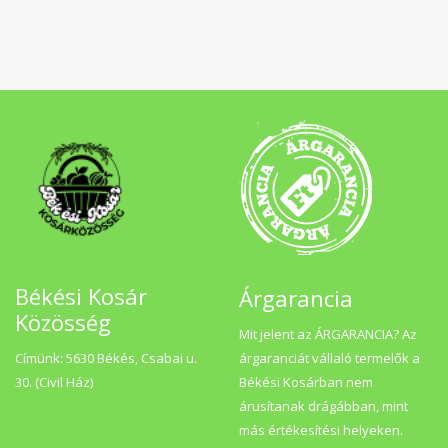
Békési Kosár
Árgarancia
Közösség
Mit jelent az ÁRGARANCIA? Az
Címünk: 5630 Békés, Csabai u.
árgaranciát vállaló termelők a
30. (Civil Ház)
Békési Kosárban nem
árusítanak drágábban, mint
más értékesítési helyeken.