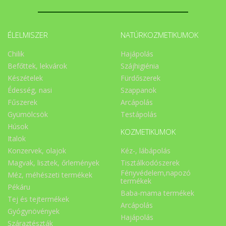
ÉLELMISZER
NATÚRKOZMETIKUMOK
Chilik
Hajápolás
Befőttek, lekvárok
Szájhigiénia
Készételek
Fürdőszerek
Édesség, nasi
Szappanok
Fűszerek
Arcápolás
Gyümölcsök
Testápolás
Húsok
KOZMETIKUMOK
Italok
Konzervek, olajok
Kéz-, lábápolás
Magvak, lisztek, őrlemények
Tisztálkodószerek
Fényvédelem,napozó
Méz, méhészeti termékek
termékek
Pékáru
Baba-mama termékek
Tej és tejtermékek
Arcápolás
Gyógynövények
Hajápolás
Száraztészták