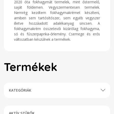
2020 óta fokhagymát termelek, mint őstermelő,
saját földemen. Vegyszermentesen termelek.
Nemrég kezdtem fokhagymakrémet készíteni,
amiben sem tartósítószer, sem egyéb vegyszer
illetve hozzáadott adalékanyag sincsen. A
fokhagymakrém összetevői kizárólag fokhagyma,
só és fűszerpaprika-őrlemény. Csemege és erős
változatban készülnek a termékek.
Termékek
KATEGÓRIÁK
AKTÍV SZŰRŐK