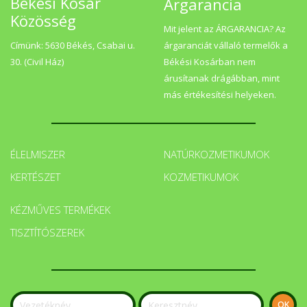
Békési Kosár
Árgarancia
Közösség
Mit jelent az ÁRGARANCIA? Az
Címünk: 5630 Békés, Csabai u.
árgaranciát vállaló termelők a
30. (Civil Ház)
Békési Kosárban nem
árusítanak drágábban, mint
más értékesítési helyeken.
ÉLELMISZER
NATÚRKOZMETIKUMOK
KERTÉSZET
KOZMETIKUMOK
KÉZMŰVES TERMÉKEK
TISZTÍTÓSZEREK